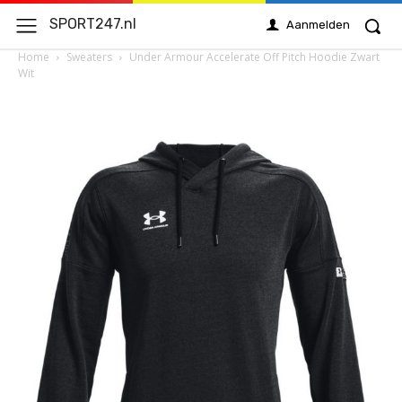
SPORT247.nl
Aanmelden
Home
Sweaters
Under Armour Accelerate Off Pitch Hoodie Zwart
Wit