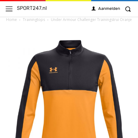
SPORT247.nl
Aanmelden
Home
Trainingtops
Under Armour Challenger Trainingstrui Oranje