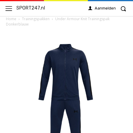
SPORT247.nl
Aanmelden
Home
Trainingspakken
Under Armour Knit Trainingspak
Donkerblauw