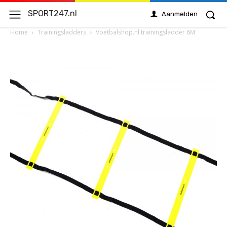
SPORT247.nl
Aanmelden
Home
Trainingsladders
Voetbalshop.nl trainingsladder 6M