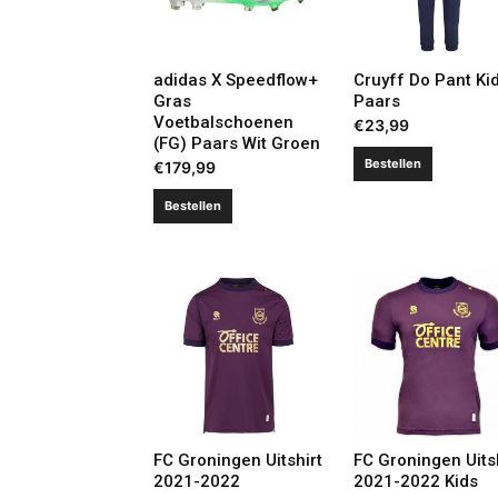
adidas X Speedflow+
Cruyff Do Pant Ki
Gras
Paars
Voetbalschoenen
€
23,99
(FG) Paars Wit Groen
Bestellen
€
179,99
Bestellen
FC Groningen Uitshirt
FC Groningen Uits
2021-2022
2021-2022 Kids