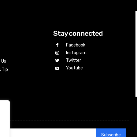
Stay connected
Facebook
Instagram
Twitter
h Us
Youtube
 Tip
.
Subscribe
.