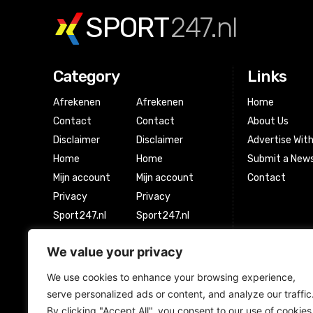
SPORT
247.nl
Category
Links
Afrekenen
Afrekenen
Home
Contact
Contact
About Us
Disclaimer
Disclaimer
Advertise Wit
Home
Home
Submit a News
Mijn account
Mijn account
Contact
Privacy
Privacy
Sport247.nl
Sport247.nl
Winkel
Winkel
We value your privacy
Winkelwagen
Winkelwagen
We use cookies to enhance your browsing experience,
serve personalized ads or content, and analyze our traffic
Newsletter Signup
By clicking "Accept All", you consent to our use of cookies