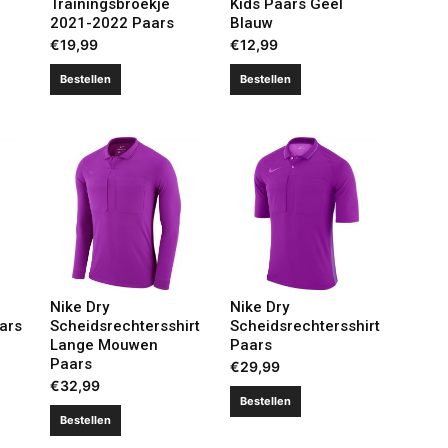
Trainingsbroekje
Kids Paars Geel
2021-2022 Paars
Blauw
€
19,99
€
12,99
Bestellen
Bestellen
Nike Dry
Nike Dry
ars
Scheidsrechtersshirt
Scheidsrechtersshirt
Lange Mouwen
Paars
Paars
€
29,99
€
32,99
Bestellen
Bestellen