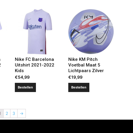
a
Nike FC Barcelona
Nike KM Pitch
2
Uitshirt 2021-2022
Voetbal Maat 5
Kids
Lichtpaars Zilver
€
54,99
€
19,99
Bestellen
Bestellen
1
2
3
→