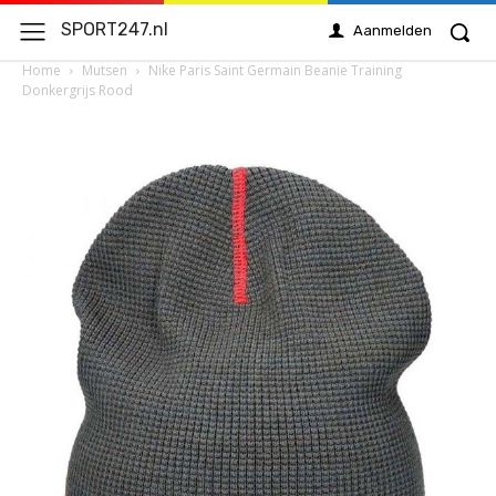
SPORT247.nl
Aanmelden
Home
Mutsen
Nike Paris Saint Germain Beanie Training
Donkergrijs Rood