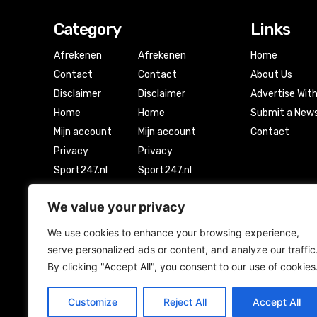
Category
Links
Afrekenen
Afrekenen
Home
Contact
Contact
About Us
Disclaimer
Disclaimer
Advertise Wit
Home
Home
Submit a News
Mijn account
Mijn account
Contact
Privacy
Privacy
Sport247.nl
Sport247.nl
Winkel
Winkel
We value your privacy
Winkelwagen
Winkelwagen
We use cookies to enhance your browsing experience,
serve personalized ads or content, and analyze our traffic
Newsletter Signup
By clicking "Accept All", you consent to our use of cookies
Customize
Reject All
Accept All