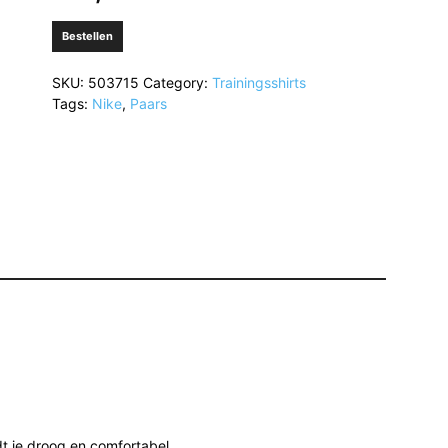
Bestellen
SKU:
503715
Category:
Trainingsshirts
Tags:
Nike
,
Paars
t je droog en comfortabel