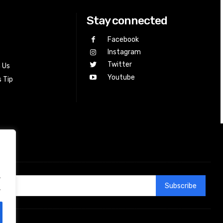
Stay connected
Facebook
Instagram
Twitter
h Us
Youtube
 Tip
.
Subscribe
.