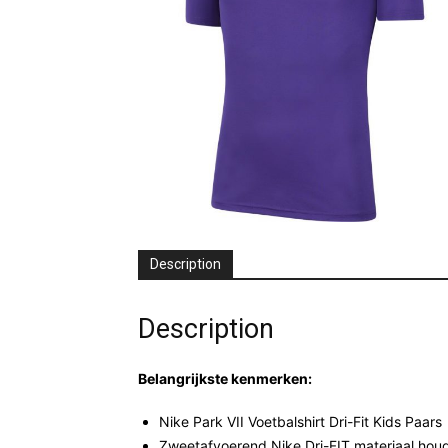
Description
Description
Belangrijkste kenmerken:
Nike Park VII Voetbalshirt Dri-Fit Kids Paars
Zweetafvoerend Nike Dri-FIT materiaal houd