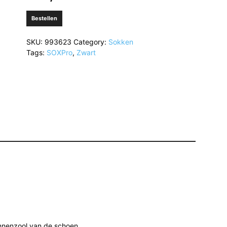
Bestellen
SKU:
993623
Category:
Sokken
Tags:
SOXPro
,
Zwart
innenzool van de schoen