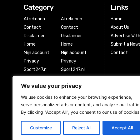
Category
Links
Afrekenen
Afrekenen
Home
Contact
Contact
About Us
Disclaimer
Disclaimer
Advertise Wit
Home
Home
Submit a News
Mijn account
Mijn account
Contact
Privacy
Privacy
Sport247.nl
Sport247.nl
Winkel
Winkel
We value your privacy
Winkelwagen
Winkelwagen
We use cookies to enhance your browsing experience,
serve personalized ads or content, and analyze our traffic
Newsletter Signup
By clicking "Accept All", you consent to our use of cookies
Customize
Reject All
Accept All