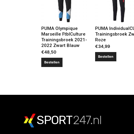
PUMA Olympique
PUMA IndividualC
Marseille FtblCulture
Trainingsbroek Zw
Trainingsbroek 2021-
Roze
2022 Zwart Blauw
€
34,99
€
48,50
Bestellen
Bestellen
SPORT
247.nl