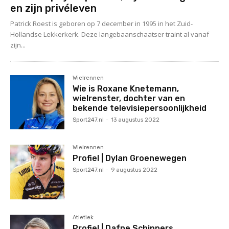
en zijn privéleven
Patrick Roest is geboren op 7 december in 1995 in het Zuid-
Hollandse Lekkerkerk. Deze langebaanschaatser traint al vanaf
zijn...
Wielrennen
Wie is Roxane Knetemann,
wielrenster, dochter van en
bekende televisiepersoonlijkheid
Sport247.nl
-
13 augustus 2022
Wielrennen
Profiel | Dylan Groenewegen
Sport247.nl
-
9 augustus 2022
Atletiek
Profiel | Dafne Schippers