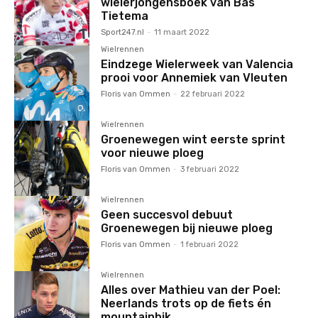
wielerjongensboek van Bas
Tietema
Sport247.nl
-
11 maart 2022
Wielrennen
Eindzege Wielerweek van Valencia
prooi voor Annemiek van Vleuten
Floris van Ommen
-
22 februari 2022
Wielrennen
Groenewegen wint eerste sprint
voor nieuwe ploeg
Floris van Ommen
-
3 februari 2022
Wielrennen
Geen succesvol debuut
Groenewegen bij nieuwe ploeg
Floris van Ommen
-
1 februari 2022
Wielrennen
Alles over Mathieu van der Poel:
Neerlands trots op de fiets én
mountainbik