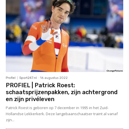
Profiel
Sport247.nl
-
16 augustus 2022
PROFIEL | Patrick Roest:
schaatsprijzenpakken, zijn achtergrond
en zijn privéleven
Patrick Roest is geboren op 7 december in 1995 in het Zuid-
Hollandse Lekkerkerk. Deze langebaanschaatser traint al vanaf
zijn...