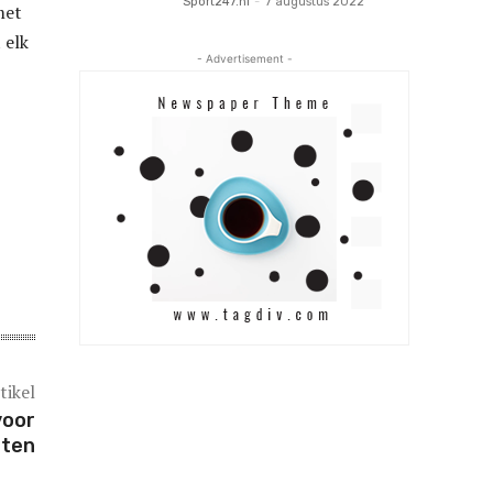
Sport247.nl
-
7 augustus 2022
met
 elk
- Advertisement -
tikel
voor
uten