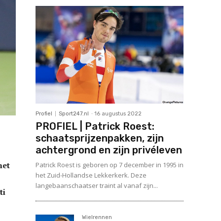
Profiel
Sport247.nl
-
16 augustus 2022
PROFIEL | Patrick Roest:
schaatsprijzenpakken, zijn
achtergrond en zijn privéleven
het
Patrick Roest is geboren op 7 december in 1995 in
het Zuid-Hollandse Lekkerkerk. Deze
langebaanschaatser traint al vanaf zijn...
ti
Wielrennen