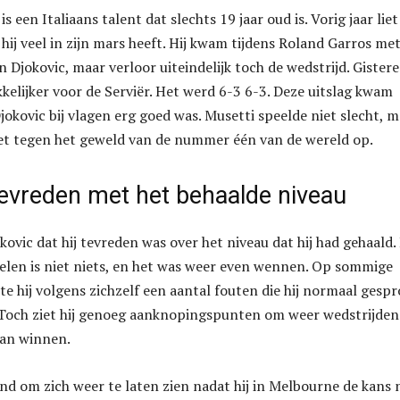
 een Italiaans talent dat slechts 19 jaar oud is. Vorig jaar liet 
t hij veel in zijn mars heeft. Hij kwam tijdens Roland Garros me
n Djokovic, maar verloor uiteindelijk toch de wedstrijd. Gister
kelijker voor de Serviër. Het werd 6-3 6-3. Deze uitslag kwam
jokovic bij vlagen erg goed was. Musetti speelde niet slecht, 
iet tegen het geweld van de nummer één van de wereld op.
tevreden met het behaalde niveau
kovic dat hij tevreden was over het niveau dat hij had gehaald.
len is niet niets, en het was weer even wennen. Op sommige
hij volgens zichzelf een aantal fouten die hij normaal gesp
och ziet hij genoeg aanknopingspunten om weer wedstrijden
aan winnen.
and om zich weer te laten zien nadat hij in Melbourne de kans 