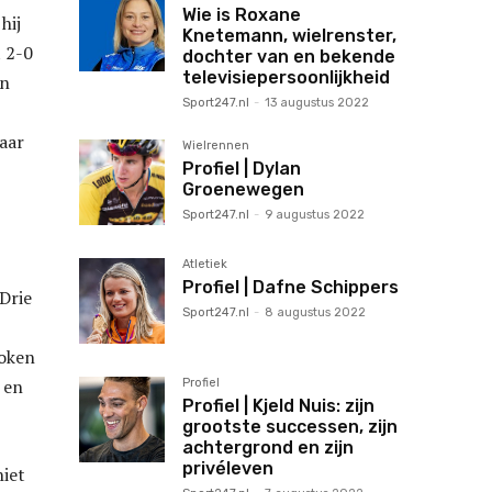
Wie is Roxane
hij
Knetemann, wielrenster,
t 2-0
dochter van en bekende
televisiepersoonlijkheid
en
Sport247.nl
-
13 augustus 2022
maar
Wielrennen
Profiel | Dylan
Groenewegen
Sport247.nl
-
9 augustus 2022
Atletiek
Profiel | Dafne Schippers
 Drie
Sport247.nl
-
8 augustus 2022
roken
 en
Profiel
Profiel | Kjeld Nuis: zijn
grootste successen, zijn
achtergrond en zijn
privéleven
niet