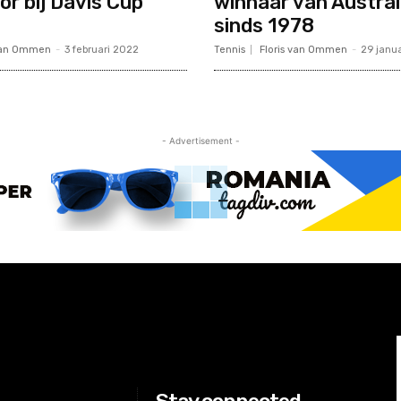
or bij Davis Cup
winnaar van Austral
sinds 1978
 van Ommen
-
3 februari 2022
Tennis
Floris van Ommen
-
29 janu
- Advertisement -