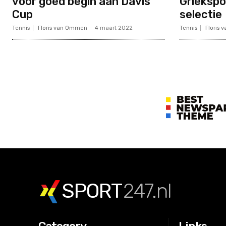
voor goed begin aan Davis
Griekspo
Cup
selectie
Tennis
Floris van Ommen
-
4 maart 2022
Tennis
Floris
SPORT
247.nl