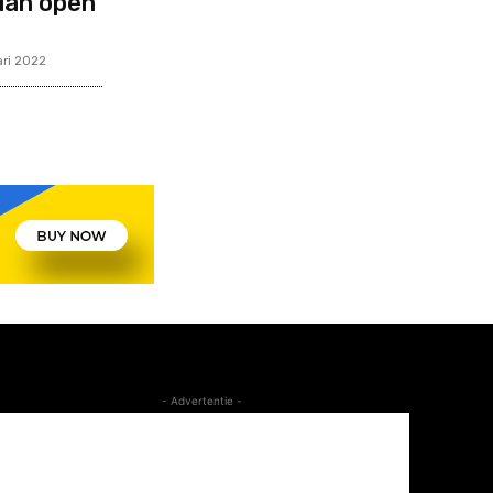
ian open
ari 2022
- Advertentie -